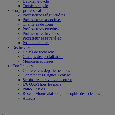
Deuxième cycle
Troisième cycle
Corps professoral
Professeur-es régulier-ères
Professeur-es associé-es
Chargé-es de cours
Professeur-es émérites
Professeur-es invité-es
Professeur-es retraité-es
Postdoctorant-es
Recherche
Unités de recherche
Champs de spécialisation
Mémoires et thèses
Conférences
Conférences départementales
Conférences Hugues Leblanc
Séminaires «travaux en cours»
L'UQAM hors les murs
Philo-Situe-és
Réseau Montréalais de philosophie des sciences
Ailleurs