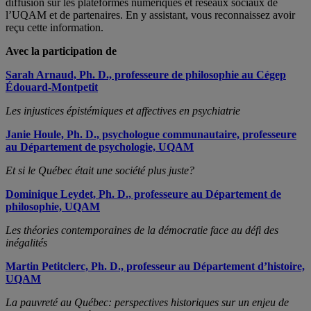
diffusion sur les plateformes numériques et réseaux sociaux de
l’UQAM et de partenaires. En y assistant, vous reconnaissez avoir
reçu cette information.
Avec la participation de
Sarah Arnaud, Ph. D., professeure de philosophie au Cégep
Édouard-Montpetit
Les injustices épistémiques et affectives en psychiatrie
Janie Houle, Ph. D., psychologue communautaire, professeure
au Département de psychologie, UQAM
Et si le Québec était une société plus juste?
Dominique Leydet, Ph. D., professeure au Département de
philosophie, UQAM
Les théories contemporaines de la démocratie face au défi des
inégalités
Martin Petitclerc, Ph. D., professeur au Département d’histoire,
UQAM
La pauvreté au Québec: perspectives historiques sur un enjeu de