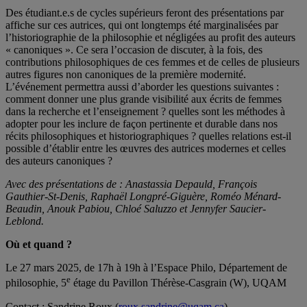
Des étudiant.e.s de cycles supérieurs feront des présentations par
affiche sur ces autrices, qui ont longtemps été marginalisées par
l’historiographie de la philosophie et négligées au profit des auteurs
« canoniques ». Ce sera l’occasion de discuter, à la fois, des
contributions philosophiques de ces femmes et de celles de plusieurs
autres figures non canoniques de la première modernité.
L’événement permettra aussi d’aborder les questions suivantes :
comment donner une plus grande visibilité aux écrits de femmes
dans la recherche et l’enseignement ? quelles sont les méthodes à
adopter pour les inclure de façon pertinente et durable dans nos
récits philosophiques et historiographiques ? quelles relations est-il
possible d’établir entre les œuvres des autrices modernes et celles
des auteurs canoniques ?
Avec des présentations de :
Anastassia Depauld
, François
Gauthier-St-Denis, Raphaël Longpré-Giguère, Roméo Ménard-
Beaudin, Anouk Pabiou, Chloé Saluzzo et Jennyfer Saucier-
Leblond.
Où et quand ?
Le 27 mars 2025, de 17h à 19h à l’Espace Philo, Département de
e
philosophie, 5
étage du Pavillon Thérèse-Casgrain (W), UQAM
Contact : Sandrine Roux (
roux.sandrine@uqam.ca
)