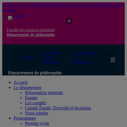
Accéder à la recherche
Accéder au menu pricipal
Accéder à la zone
centrale
Faculté des sciences humaines
Département de philosophie
Faculté des
Département
Non
UQAM
sciences
de
classé
humaines
philosophie
Département de philosophie
Accueil
Le département
Présentation générale
Équipe
Les comités
Comité Équité, Diversité et Inclusion
Nous joindre
Programmes
Premier cycle