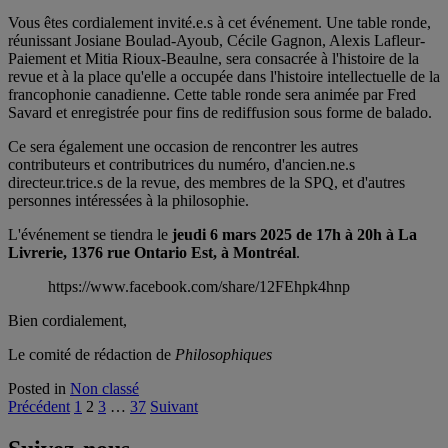
Vous êtes cordialement invité.e.s à cet événement. Une table ronde,
réunissant Josiane Boulad-Ayoub, Cécile Gagnon, Alexis Lafleur-
Paiement et Mitia Rioux-Beaulne, sera consacrée à l'histoire de la
revue et à la place qu'elle a occupée dans l'histoire intellectuelle de la
francophonie canadienne. Cette table ronde sera animée par Fred
Savard et enregistrée pour fins de rediffusion sous forme de balado.
Ce sera également une occasion de rencontrer les autres
contributeurs et contributrices du numéro, d'ancien.ne.s
directeur.trice.s de la revue, des membres de la SPQ, et d'autres
personnes intéressées à la philosophie.
L'événement se tiendra le
jeudi 6 mars 2025 de 17h à 20h à La
Livrerie, 1376 rue Ontario Est, à Montréal
.
https://www.facebook.com/share/12FEhpk4hnp
Bien cordialement,
Le comité de rédaction de
Philosophiques
Posted in
Non classé
Pagination
Précédent
1
2
3
…
37
Suivant
des