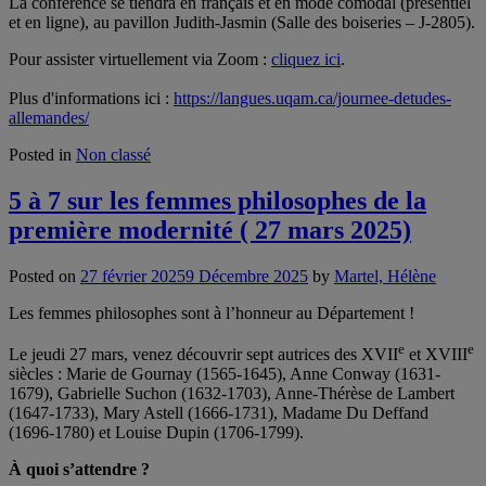
La conférence se tiendra en français et en mode comodal (présentiel
et en ligne), au pavillon Judith-Jasmin (Salle des boiseries – J-2805).
Pour assister virtuellement via Zoom :
cliquez ici
.
Plus d'informations ici :
https://langues.uqam.ca/journee-detudes-
allemandes/
Posted in
Non classé
5 à 7 sur les femmes philosophes de la
première modernité ( 27 mars 2025)
Posted on
27 février 2025
9 Décembre 2025
by
Martel, Hélène
Les femmes philosophes sont à l’honneur au Département !
e
e
Le jeudi 27 mars, venez découvrir sept autrices des XVII
et XVIII
siècles : Marie de Gournay (1565-1645), Anne Conway (1631-
1679), Gabrielle Suchon (1632-1703), Anne-Thérèse de Lambert
(1647-1733), Mary Astell (1666-1731), Madame Du Deffand
(1696-1780) et Louise Dupin (1706-1799).
À quoi s’attendre ?