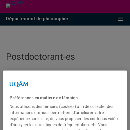
Accéder
Accéder
Accéder
à
au
à
la
menu
la
Département de philosophie
recherche
pricipal
zone
centrale
Postdoctorant-es
Yasmin Haddad (PhD, McGill)
Projet : "Repenser nos différences individuelles"
(Postdoctorat FRQSC rattaché à la Chaire de recherche du
Canada en Philosophie des sciences de la vie; direction:
Préférences en matière de témoins
Christophe Malaterre).
Nous utilisons des témoins (cookies) afin de collecter des
informations qui nous permettent d’améliorer votre
Francis Lareau (PhD, UQAM)
expérience sur le site, de vous proposer des contenus vidéo,
Projet: « Concepts épistémiques dans la pratique de la
d’analyser les statistiques de fréquentation, etc. Vous