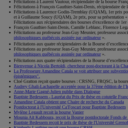
Félicitations à Laurent Vautour, récipiendaire de la bourse Fra
Félicitations à François Gauthier-Saint-Denis, récipiendaire de
Félicitations à Laurence Godin-Tremblay (UQAM), 1er prix pou
et à Guillaume Soucy (UQAM), 2e prix, pour sa présentation « S
Félicitations aux récipiendaires des bourses d'excellence de 1er
François Gauthier-Saint-Denis, Camille Leblanc, Florence Legau
Félicitations au professeur Jean-Guy Meunier, professeur assoc
philosophiques québécois assistée par ordinateur
».
Félicitations aux quatre récipiendaires de la Bourse d’excellenc
Félicitations au professeur Jean-Guy Meunier, professeur assoc
philosophiques québécois assistée par ordinateur
».
Félicitations aux quatre récipiendaires de la Bourse d’excellenc
Bienvenue à Nicola Bertoldi, chercheur post-doctorant à la Cha
La Professeure Amandine Catala se voit attribuer une subvention
épistémiques".
Cloé Gratton reçoit quatre bourses : CRSNG, FRQSC, la bours
Audrey Ghali-Lachapelle acceptée pour la 37ème édition de l’I
Anne-Marie Gagné-Julien publie dans Dialogue
Baptiste Bedessem - Lauréat du Prix de thèse en cotutelle Fra
Amandine Catala obtient une Chaire de recherche du Canada
Postdoctorat à l'Université Ca'Foscari pour Baptiste Bedessem
Mylène Legault reçoit la bourse Vanier
Mounia Aït Kabboura, reçoit la Bourse postdoctorale Fonds d
Baptiste Bedessem reçoit le prix de thèse de l'Université Greno
Kimberly Lanthier reçoit une bourse CRSH