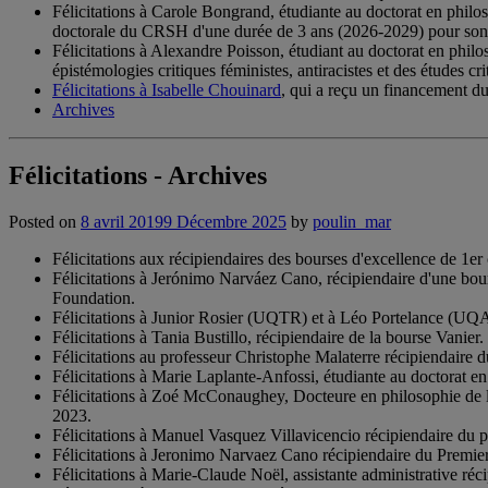
Félicitations à Carole Bongrand, étudiante au doctorat en philo
doctorale du CRSH d'une durée de 3 ans (2026-2029) pour son pro
Félicitations à Alexandre Poisson, étudiant au doctorat en phil
épistémologies critiques féministes, antiracistes et des études 
Félicitations à Isabelle Chouinard
, qui a reçu un financement d
Archives
Félicitations - Archives
Posted on
8 avril 2019
9 Décembre 2025
by
poulin_mar
Félicitations aux récipiendaires des bourses d'excellence de 1
Félicitations à Jerónimo Narváez Cano, récipiendaire d'une bo
Foundation.
Félicitations à Junior Rosier (UQTR) et à Léo Portelance (UQA
Félicitations à Tania Bustillo, récipiendaire de la bourse Vanier.
Félicitations au professeur Christophe Malaterre récipiendaire 
Félicitations à Marie Laplante-Anfossi, étudiante au doctorat en
Félicitations à Zoé McConaughey, Docteure en philosophie de l'U
2023.
Félicitations à Manuel Vasquez Villavicencio récipiendaire du p
Félicitations à Jeronimo Narvaez Cano récipiendaire du Premier
Félicitations à Marie-Claude Noël, assistante administrative réc