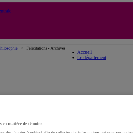
ntrale
Département de philos
hilosophie
Félicitations - Archives
Accueil
Le département
s en matière de témoins
ons des témoins (cookies) afin de collecter des informations qui nous permetten