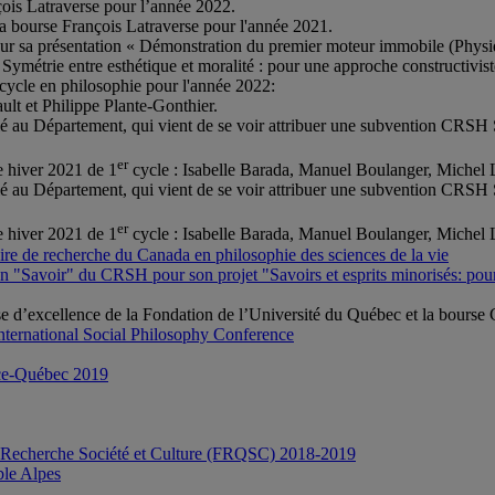
nçois Latraverse pour l’année 2022.
 la bourse François Latraverse pour l'année 2021.
r sa présentation « Démonstration du premier moteur immobile (Physiq
ymétrie entre esthétique et moralité : pour une approche constructivis
 cycle en philosophie pour l'année 2022:
lt et Philippe Plante-Gonthier.
ié au Département, qui vient de se voir attribuer une subvention CRSH
er
e hiver 2021 de 1
cycle : Isabelle Barada, Manuel Boulanger, Michel Le
ié au Département, qui vient de se voir attribuer une subvention CRSH
er
e hiver 2021 de 1
cycle : Isabelle Barada, Manuel Boulanger, Michel Le
ire de recherche du Canada en philosophie des sciences de la vie
 "Savoir" du CRSH pour son projet "Savoirs et esprits minorisés: pour un
e d’excellence de la Fondation de l’Université du Québec et la bours
nternational Social Philosophy Conference
nce-Québec 2019
e Recherche Société et Culture (FRQSC) 2018-2019
ble Alpes