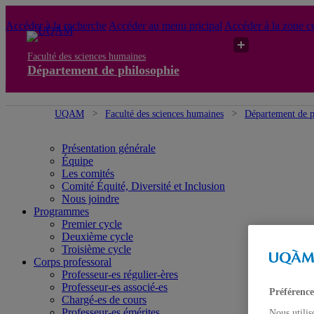
Accéder à la recherche
Accéder au menu pricipal
Accéder à la zone ce
Faculté des sciences humaines
Département de philosophie
UQAM
Faculté des sciences humaines
Département de p
Présentation générale
Équipe
Les comités
Comité Équité, Diversité et Inclusion
Nous joindre
Programmes
Premier cycle
Deuxième cycle
Troisième cycle
Corps professoral
Professeur-es régulier-ères
Professeur-es associé-es
Préférence
Chargé-es de cours
Professeur-es émérites
Nous utilis