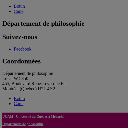
Bottin
Carte
Département de philosophie
Suivez-nous
Facebook
Coordonnées
Département de philosophie
Local W-5350
455, Boulevard René-Lévesque Est
Montréal (Québec) H2L 4Y2
Bottin
Carte
UQAM - Université du Québec à Montréal
Département de philosophie