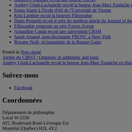
Audrey Ghali-Lachapelle reçoit la bourse Jean-Marc Eustache e
Sonia Alarie à l'école d'été de l'Université de Vienne
Kim Lanthier reçoit la bourses Fillosophie
Dario Perinetti reçoit le prix du meilleur article du Journal of t
Fillosophie remporte un prix Forces Avenir
Amandine Catala reçoit une subvention CRSH
Sarah Arnaud, post-doctorante FRQSC à New York
Roxane Noël, récipiendaire de la Bourse Gates
Posted in
Non classé
Navigation
Atelier du CIRST | Ontology in arithmetic and logic
Audrey Ghali-Lachapelle reçoit la bourse Jean-Marc Eustache en étud
de
l'article
Suivez-nous
Facebook
Coordonnées
Département de philosophie
Local W-5350
455, Boulevard René-Lévesque Est
Montréal (Québec) H2L 4Y2