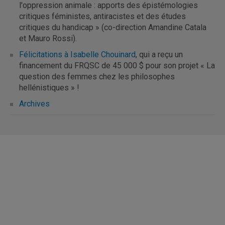
l'oppression animale : apports des épistémologies
4​ mars :
Darwin? »
critiques féministes, antiracistes et des études
18 mars (local W-5215) :
4 décembre 2019 :
critiques du handicap » (co-direction Amandine Catala
Comment peut-on être réaliste?
« Quel rôle pour la
et Mauro Rossi).
Fillosophie
plausibilité en science? Le cas de l’astrobiologie »
Félicitations à Isabelle Chouinard
, qui a reçu un
1 avril
(local W-5215) :
« La
financement du FRQSC de 45 000 $ pour son projet « La
Manche se traverse dans les deux sens: éléments
question des femmes chez les philosophes
pour une étude de la réception française de John
hellénistiques » !
Stuart Mill »
Archives