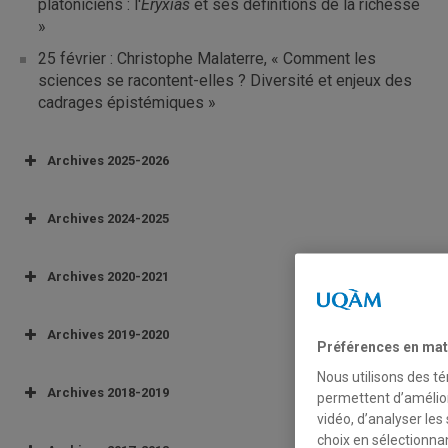
platoniciens : l'
Éryxias
et ses définitions de la richesse
»
25 février : Christophe Malaterre, « Comment les
sciences se racontent-elles ? Diversité et enjeux des
cadrages épistémiques »
Archives 2025-2026
Archives 2024-2025
Archives 2020-2021
Archives 2019-2020
Préférences en mat
Nous utilisons des té
Archives 2018-2019
permettent d’amélior
vidéo, d’analyser les
19 septembre 2018 :
« L’adverbialisme
15 janvier 2020 :
choix en sélectionna
d’Aristote : le rôle de la copule dans la ‘déduction'