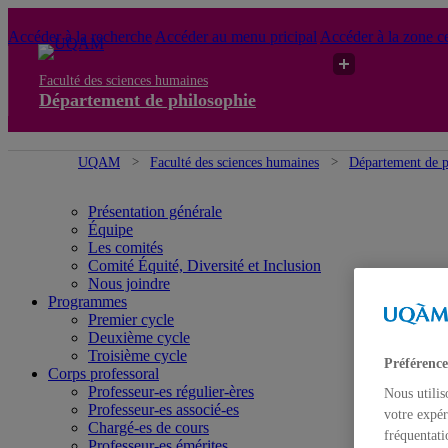
Accéder à la recherche
Accéder au menu pricipal
Accéder à la zone ce
Faculté des sciences humaines
Département de philosophie
UQAM
Faculté des sciences humaines
Département de p
Présentation générale
Équipe
Les comités
Comité Équité, Diversité et Inclusion
Nous joindre
Programmes
Premier cycle
Deuxième cycle
Troisième cycle
Préférence
Corps professoral
Professeur-es régulier-ères
Nous utilis
Professeur-es associé-es
votre expér
Chargé-es de cours
fréquentati
Professeur-es émérites