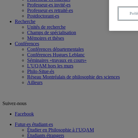
Professeur-es invité-es
Professeur-es retraité-es
Préf
Postdoctorant-es
Recherche
Unités de recherche
Champs de spécialisation
Mémoires et thèses
Conférences
Conférences départementales
Conférences Hugues Leblanc
Séminaires «travaux en cours»
L'UQAM hors les murs
Philo-Situe-és
Réseau Montréalais de philosophie des sciences
Ailleurs
Suivez-nous
Facebook
Futur-es étudiant-es
Étudier en Philosophie à l’UQAM
Étudiants étrangers