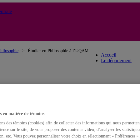
ntrale
Département d
hilosophie
Étudier en Philosophie à l’UQAM
Accueil
Le département
s en matière de témoins
ons des témoins (cookies) afin de collecter des informations qui nous permetten
ience sur le site, de vous proposer des contenus vidéo, d’analyser les statistique
on, etc. Vous pouvez personnaliser votre choix en sélectionnant « Préférences ».