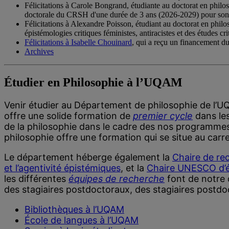
Félicitations à Carole Bongrand, étudiante au doctorat en philo
doctorale du CRSH d'une durée de 3 ans (2026-2029) pour son pro
Félicitations à Alexandre Poisson, étudiant au doctorat en phil
épistémologies critiques féministes, antiracistes et des études 
Félicitations à Isabelle Chouinard
, qui a reçu un financement d
Archives
Étudier en Philosophie à l’UQAM
Venir étudier au Département de philosophie de l’
offre une solide formation de
premier cycle
dans le
de la philosophie dans le cadre des nos programme
philosophie offre une formation qui se situe au carre
Le département héberge également la
Chaire de re
et l’agentivité épistémiques
, et la
Chaire UNESCO d’ét
les différentes
équipes de recherche
font de notre 
des stagiaires postdoctoraux, des stagiaires postdo
Bibliothèques à l’UQAM
École de langues à l’UQAM