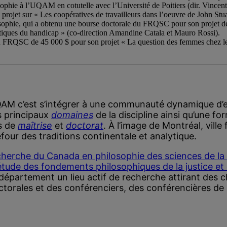
sophie à l’UQAM en cotutelle avec l’Université de Poitiers (dir. Vincen
jet sur « Les coopératives de travailleurs dans l’oeuvre de John Stuart 
osophie, qui a obtenu une bourse doctorale du FRQSC pour son projet de 
critiques du handicap » (co-direction Amandine Catala et Mauro Rossi).
u FRQSC de 45 000 $ pour son projet « La question des femmes chez les
UQAM c’est s’intégrer à une communauté dynamique d
s principaux
domaines
de la discipline ainsi qu’une f
s de
maîtrise
et
doctorat
. À l’image de Montréal, vil
four des traditions continentale et analytique.
cherche du Canada en philosophie des sciences de la 
ude des fondements philosophiques de la justice et 
département un lieu actif de recherche attirant des 
ctorales et des conférenciers, des conférencières de 