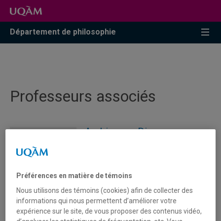
Accéder
Accéder
Accéder
à
au
à
la
menu
la
Département de philosophie
recherche
pricipal
zone
centrale
Professeurs associés
Arghirescu, Diana
(514) 987-3000 poste 20786
Courriel
Préférences en matière de témoins
Nous utilisons des témoins (cookies) afin de collecter des
informations qui nous permettent d’améliorer votre
expérience sur le site, de vous proposer des contenus vidéo,