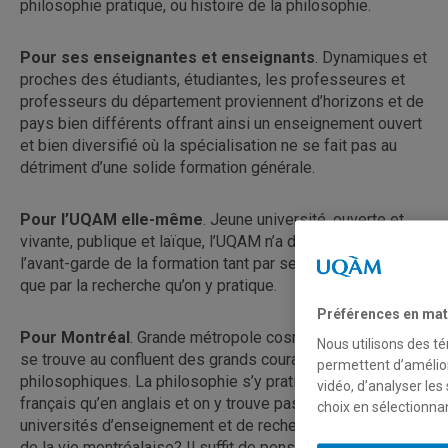
philosophie pratique, ou histoire de la philosophie.
Pour ses enseignantes et enseignants
. Dynamiques et
proches des étudiants, étudiantes, les professeures et
professeurs du département proviennent d’horizons et de
pays bien différents offrant ainsi un enseignement ouvert
et bien diversifié où la spécialisation ne se fait pas au
détriment d’une solide formation générale.
Pour l’UQAM elle-même
. Jeune université, ouverte et
vivante, publique et laïque, l’UQAM n’a de cesse d’être à
l’avant-garde de la formation tant par ses programmes
que par la recherche qu’on y pratique.
Préférences en mat
Pour Montréal
. Grande métropole cosmopolite, Montréal
Nous utilisons des té
se trouve au confluent des grands courants
permettent d’amélior
philosophiques. La philosophie s’y pratique tant en
vidéo, d’analyser les
français qu’en anglais et on y trouve pas moins de quatre
choix en sélectionna
universités d’enseignement et de recherche. Et que dire
de la vie montréalaise? Il suffit de penser à ses festivals,