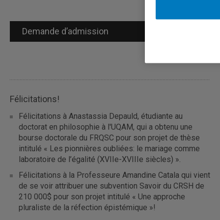
Demande d’admission
Félicitations!
Félicitations à Anastassia Depauld, étudiante au
doctorat en philosophie à l'UQAM, qui a obtenu une
bourse doctorale du FRQSC pour son projet de thèse
intitulé « Les pionnières oubliées: le mariage comme
laboratoire de l’égalité (XVIIe-XVIIIe siècles) ».
Félicitations à la Professeure Amandine Catala qui vient
de se voir attribuer une subvention Savoir du CRSH de
210 000$ pour son projet intitulé « Une approche
pluraliste de la réfection épistémique »!