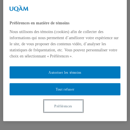
Premier cycle
Deuxième cycle
Troisième cycle
Corps professoral
Professeur-es régulier-ères
Préférences en matière de témoins
Professeur-es associé-es
Nous utilisons des témoins (cookies) afin de collecter des
Chargé-es de cours
Professeur-es émérites
informations qui nous permettent d’améliorer votre expérience sur
Professeur-es invité-es
le site, de vous proposer des contenus vidéo, d’analyser les
Professeur-es retraité-es
statistiques de fréquentation, etc. Vous pouvez personnaliser votre
Postdoctorant-es
choix en sélectionnant « Préférences ».
Recherche
Unités de recherche
Champs de spécialisation
Autoriser les témoins
Mémoires et thèses
Conférences
Conférences départementales
Conférences Hugues Leblanc
Tout refuser
Séminaires «travaux en cours»
L'UQAM hors les murs
Philo-Situe-és
Préférences
Réseau Montréalais de philosophie des sciences
Ailleurs