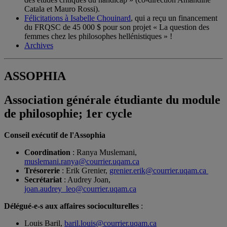
Catala et Mauro Rossi).
Félicitations à Isabelle Chouinard
, qui a reçu un financement
du FRQSC de 45 000 $ pour son projet « La question des
femmes chez les philosophes hellénistiques » !
Archives
ASSOPHIA
Association générale étudiante du module
de philosophie; 1er cycle
C
onseil exécutif de l'Assophia
Coordination
:
Ranya Muslemani,
muslemani.ranya@courrier.uqam.ca
Trésorerie
: Erik Grenier,
grenier.erik@courrier.uqam.ca
Secrétariat
: Audrey Joan,
joan.audrey_leo@courrier.uqam.ca
Délégué-e-s aux affaires socioculturelles
:
Louis Baril,
baril.louis@courrier.uqam.ca