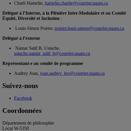
Charli Hamelin,
hamelin.charlie@courrier.uqam.ca
Délégué à l’Interne, à la Plénière Inter-Modulaire et au Comité
Équité, Diversité et Inclusion
:
Louis-Simon Poirier,
poirier.louis-simon@courrier.uqam.ca
Délégué à l’externe
Namar Salif B. Ustache,
ustache.namar_salif_b@courrier.uqam.ca
Représentant-e au comité de programme
Audrey Joan,
joan.audrey_leo@courrier.uqam.ca
Suivez-nous
Facebook
Coordonnées
Département de philosophie
Local W-5350