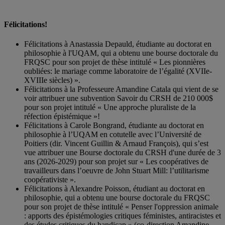
Félicitations!
Félicitations à Anastassia Depauld, étudiante au doctorat en
philosophie à l'UQAM, qui a obtenu une bourse doctorale du
FRQSC pour son projet de thèse intitulé « Les pionnières
oubliées: le mariage comme laboratoire de l’égalité (XVIIe-
XVIIIe siècles) ».
Félicitations à la Professeure Amandine Catala qui vient de se
voir attribuer une subvention Savoir du CRSH de 210 000$
pour son projet intitulé « Une approche pluraliste de la
réfection épistémique »!
Félicitations à Carole Bongrand, étudiante au doctorat en
philosophie à l’UQAM en cotutelle avec l’Université de
Poitiers (dir. Vincent Guillin & Arnaud François), qui s’est
vue attribuer une Bourse doctorale du CRSH d'une durée de 3
ans (2026-2029) pour son projet sur « Les coopératives de
travailleurs dans l’oeuvre de John Stuart Mill: l’utilitarisme
coopérativiste ».
Félicitations à Alexandre Poisson, étudiant au doctorat en
philosophie, qui a obtenu une bourse doctorale du FRQSC
pour son projet de thèse intitulé « Penser l'oppression animale
: apports des épistémologies critiques féministes, antiracistes et
des études critiques du handicap » (co-direction Amandine