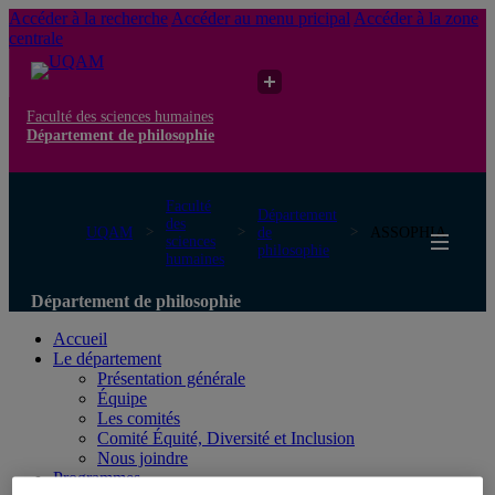
Accéder à la recherche
Accéder au menu pricipal
Accéder à la zone
centrale
Faculté des sciences humaines
Département de philosophie
Faculté
Département
des
UQAM
de
ASSOPHIA
sciences
philosophie
humaines
Département de philosophie
Accueil
Le département
Présentation générale
Équipe
Les comités
Comité Équité, Diversité et Inclusion
Nous joindre
Programmes