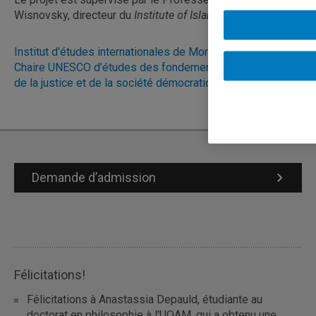
Wisnovsky, directeur du
Institute of Islamic Studies
.
Institut d'études internationales de Montréal (IEIM-UQAM)
Chaire UNESCO d’études des fondements philosophiques
de la justice et de la société démocratique (FPJD)
Demande d’admission
Félicitations!
Félicitations à Anastassia Depauld, étudiante au
doctorat en philosophie à l'UQAM, qui a obtenu une