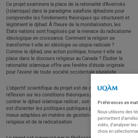
Ce projet examinera la place de la rationalité d’Averroès
(Islamique) dans le paradigme salafiste djihadiste pour
comprendre les fondements théoriques qui structurent et
légitiment le djihad. À l’heure de la mondialisation, les
États-nations sont fragilisés par la menace du radicalisme
idéologique en croissance. Comment la religion se
transforme-t-elle en idéologie ou utopie radicale ?
Comme le djihad, une action politique, trouve-t-elle sa
place dans le discours religieux au Canada ? Étudier la
rationalité islamique offre une fenêtre d’étude originale
pour l’avenir de toute société occidentale pluraliste.
L’objectif scientifique du projet est de contribuer à la
réflexion sur les conditions théoriques possibles pour
contrer le djihad islamique radical ; son objectif pratique
Préférences en mat
est d’orienter les politiques publiques pour les rendre
Nous utilisons des té
mieux adaptées en matière de gestion du pluralisme
permettent d’amélior
religieux et de la radicalisation.
vidéo, d’analyser les
choix en sélectionna
Le projet est supervisé par le Professeur Robert