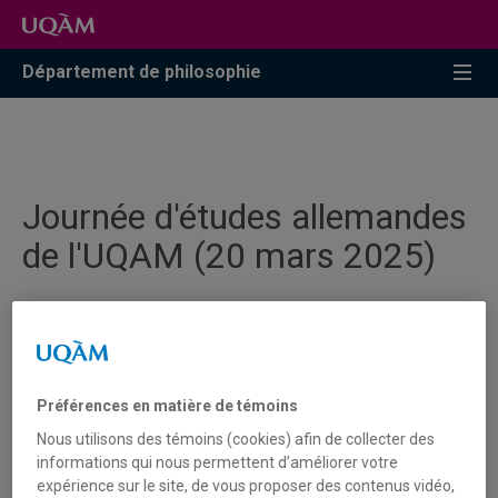
Accéder
Accéder
Accéder
à
au
à
la
menu
la
Département de philosophie
recherche
pricipal
zone
centrale
Journée d'études allemandes
de l'UQAM (20 mars 2025)
Marianne Di Croce, chargée de cours au Département de
philosophie, présentera une communication intitulée
« Hannah Arendt : quel héritage pour penser la liberté
Préférences en matière de témoins
politique aujourd'hui. » dans le cadre d'un panel lors de la
journée d'études allemandes de l'UQAM, qui aura lieu
Nous utilisons des témoins (cookies) afin de collecter des
jeudi le 20 mars
.
informations qui nous permettent d’améliorer votre
expérience sur le site, de vous proposer des contenus vidéo,