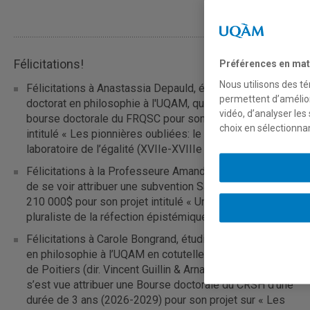
Félicitations!
Préférences en mat
Nous utilisons des té
Félicitations à Anastassia Depauld, étudiante au
permettent d’amélior
doctorat en philosophie à l'UQAM, qui a obtenu une
vidéo, d’analyser les
bourse doctorale du FRQSC pour son projet de thèse
choix en sélectionna
intitulé « Les pionnières oubliées: le mariage comme
laboratoire de l’égalité (XVIIe-XVIIIe siècles) ».
Félicitations à la Professeure Amandine Catala qui vient
de se voir attribuer une subvention Savoir du CRSH de
210 000$ pour son projet intitulé « Une approche
pluraliste de la réfection épistémique »!
Félicitations à Carole Bongrand, étudiante au doctorat
en philosophie à l’UQAM en cotutelle avec l’Université
de Poitiers (dir. Vincent Guillin & Arnaud François), qui
s’est vue attribuer une Bourse doctorale du CRSH d'une
durée de 3 ans (2026-2029) pour son projet sur « Les