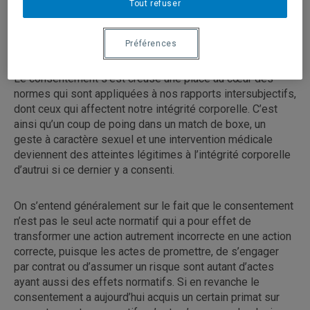
Tout refuser
L'équipe de Fillosophie
Résumé :
Préférences
Le consentement s’est creusé une place au cœur des
normes qui sont appliquées à nos rapports intersubjectifs,
dont ceux qui affectent notre intégrité corporelle. C’est
ainsi qu’un coup de poing dans un match de boxe, un
geste à caractère sexuel et une intervention médicale
deviennent des atteintes légitimes à l’intégrité corporelle
d’autrui si ce dernier y a consenti.
On s’entend généralement sur le fait que le consentement
n’est pas le seul acte normatif qui a pour effet de
transformer une action autrement incorrecte en une action
correcte, puisque les actes de promettre, de s’engager
par contrat ou d’assumer un risque sont autant d’actes
ayant aussi des effets normatifs. Si en revanche le
consentement a aujourd’hui acquis un certain primat sur