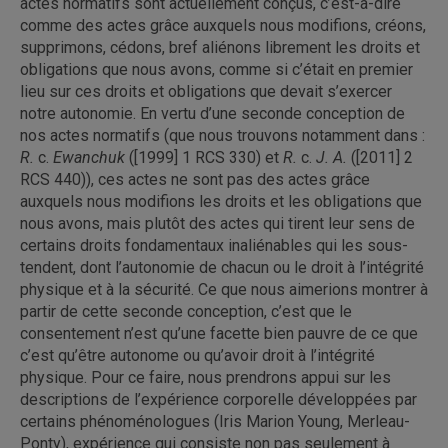
actes normatifs sont actuellement conçus, c’est-à-dire
comme des actes grâce auxquels nous modifions, créons,
supprimons, cédons, bref aliénons librement les droits et
obligations que nous avons, comme si c’était en premier
lieu sur ces droits et obligations que devait s’exercer
notre autonomie. En vertu d’une seconde conception de
nos actes normatifs (que nous trouvons notamment dans :
R.
c.
Ewanchuk
([1999] 1 RCS 330) et
R.
c.
J. A.
([2011] 2
RCS 440)), ces actes ne sont pas des actes grâce
auxquels nous modifions les droits et les obligations que
nous avons, mais plutôt des actes qui tirent leur sens de
certains droits fondamentaux inaliénables qui les sous-
tendent, dont l’autonomie de chacun ou le droit à l’intégrité
physique et à la sécurité. Ce que nous aimerions montrer à
partir de cette seconde conception, c’est que le
consentement n’est qu’une facette bien pauvre de ce que
c’est qu’être autonome ou qu’avoir droit à l’intégrité
physique. Pour ce faire, nous prendrons appui sur les
descriptions de l’expérience corporelle développées par
certains phénoménologues (Iris Marion Young, Merleau-
Ponty), expérience qui consiste non pas seulement à