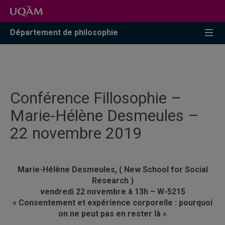
Accéder
Accéder
Accéder
à
au
à
la
menu
la
Département de philosophie
recherche
pricipal
zone
centrale
Conférence Fillosophie –
Marie-Hélène Desmeules –
22 novembre 2019
Marie-Hélène Desmeules, ( New School for Social
Research )
vendredi 22 novembre à 13h – W-5215
« Consentement et expérience corporelle : pourquoi
on ne peut pas en rester là »