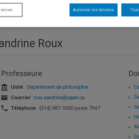
érences
Autoriser les témoins
Tout
andrine Roux
Professeure
Do
Unité
:
Département de philosophie
Ca
D
Courriel
:
roux.sandrine@uqam.ca
Ga
Téléphone
: (514) 987-3000 poste 7947
Hi
M
Oc