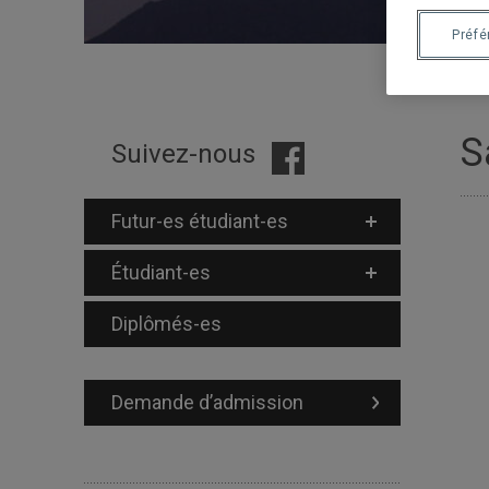
Préf
S
Suivez-nous
Futur-es étudiant-es
Étudiant-es
Diplômés-es
Demande d’admission