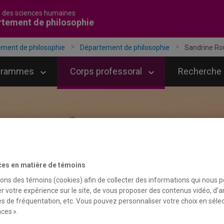
é des sciences humaines
tement de philosophie
ment de philosophie
Département de philosophie
Sandrine Ro
grammes
Corps professoral
Recherche
ces en matière de témoins
sons des témoins (cookies) afin de collecter des informations qui nous 
r votre expérience sur le site, de vous proposer des contenus vidéo, d’a
es de fréquentation, etc. Vous pouvez personnaliser votre choix en séle
ces ».