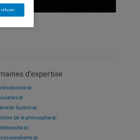
 refuser
maines d'expertise
rtésianisme
escartes
brielle Suchon
stoire de la philosophie
alebranche
casionnalisme