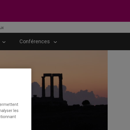
ux
Conférences
permettent
nalyser les
ctionnant