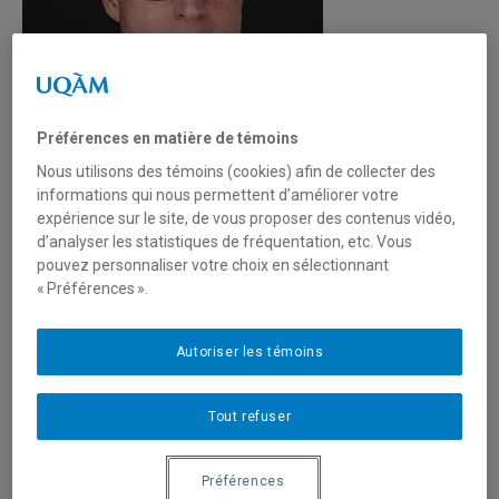
Préférences en matière de témoins
Nous utilisons des témoins (cookies) afin de collecter des
informations qui nous permettent d’améliorer votre
expérience sur le site, de vous proposer des contenus vidéo,
d’analyser les statistiques de fréquentation, etc. Vous
pouvez personnaliser votre choix en sélectionnant
« Préférences ».
Unité
:
Département de philosophie
Courriel
:
malaterre.christophe@uqam.ca
Autoriser les témoins
Téléphone
: (514) 987-3000 poste 4403
Tout refuser
Langues
: Français, Anglais
Préférences