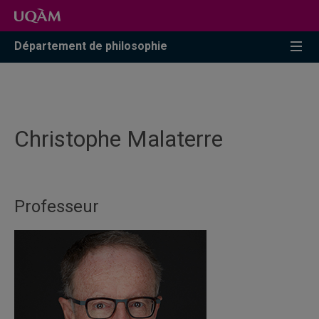
Accéder
Accéder
Accéder
à
au
à
la
menu
la
Département de philosophie
recherche
pricipal
zone
centrale
Christophe Malaterre
Professeur