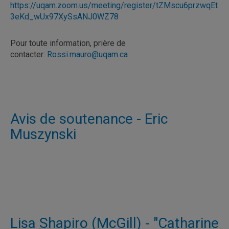
https://uqam.zoom.us/meeting/register/tZMscu6przwqEt
3eKd_wUx97XySsANJ0WZ78
Pour toute information, prière de
contacter:
Rossi.mauro@uqam.ca
Avis de soutenance - Eric
Muszynski
Lisa Shapiro (McGill) - "Catharine