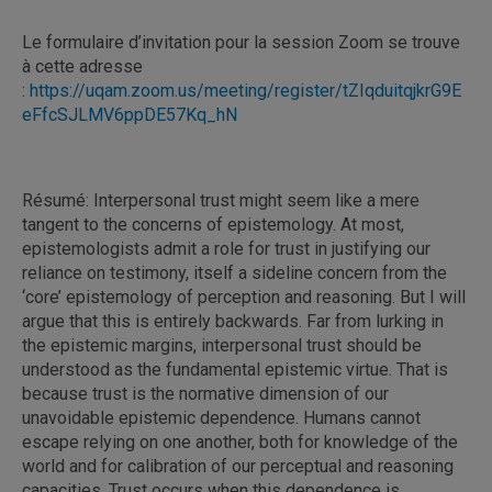
Le formulaire d’invitation pour la session Zoom se trouve
à cette adresse
:
https://uqam.zoom.us/meeting/register/tZIqduitqjkrG9E
eFfcSJLMV6ppDE57Kq_hN
Résumé: Interpersonal trust might seem like a mere
tangent to the concerns of epistemology. At most,
epistemologists admit a role for trust in justifying our
reliance on testimony, itself a sideline concern from the
‘core’ epistemology of perception and reasoning. But I will
argue that this is entirely backwards. Far from lurking in
the epistemic margins, interpersonal trust should be
understood as the fundamental epistemic virtue. That is
because trust is the normative dimension of our
unavoidable epistemic dependence. Humans cannot
escape relying on one another, both for knowledge of the
world and for calibration of our perceptual and reasoning
capacities. Trust occurs when this dependence is