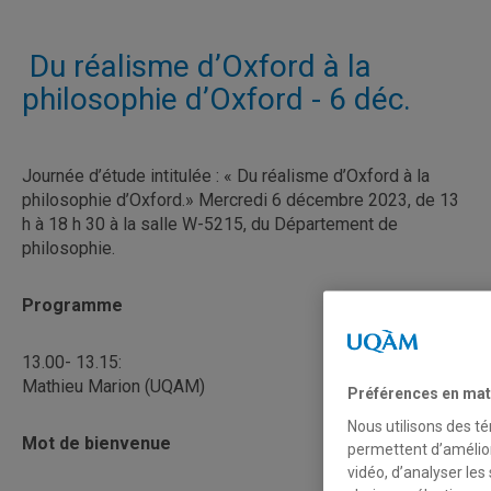
Du réalisme d’Oxford à la
philosophie d’Oxford - 6 déc.
Journée d’étude intitulée : « Du réalisme d’Oxford à la
philosophie d’Oxford.» Mercredi 6 décembre 2023, de 13
h à 18 h 30 à la salle W-5215, du Département de
philosophie.
Programme
13.00- 13.15:
Mathieu Marion (UQAM)
Préférences en mat
Nous utilisons des té
Mot de bienvenue
permettent d’amélior
vidéo, d’analyser les