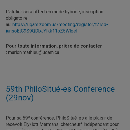
L’atelier sera offert en mode hybride; inscription
obligatoire
au:
https://uqam.zoom.us/meeting/register/tZIsd-
iurjsoEtC9S9QDbJYIkk11oZ5Wlpel
Pour toute information, prière de contacter
:
marion.mathieu@uqam.ca
59th PhiloSitué-es Conference
(29nov)
e
Pour sa 59
conférence, PhiloSitué-es a le plaisir de
recevoir Ely/iott Mermans, chercheur* indépendant pour