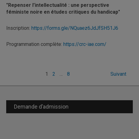
"Repenser l’intellectualité : une perspective
féministe noire en études critiques du handicap"
Inscription:
https://forms.gle/NQuaez6JdJfSH51J6
Programmation complète:
https://crc-iae.com/
Pagination
1
2
…
8
Suivant
des
publications
Demande d’admission