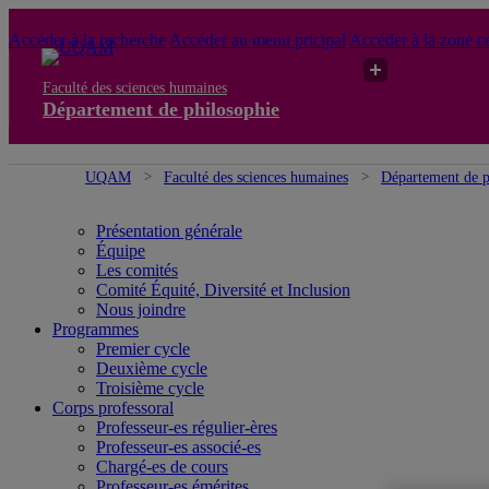
Accéder à la recherche
Accéder au menu pricipal
Accéder à la zone ce
Faculté des sciences humaines
Département de philosophie
UQAM
Faculté des sciences humaines
Département de p
Présentation générale
Équipe
Les comités
Comité Équité, Diversité et Inclusion
Nous joindre
Programmes
Premier cycle
Deuxième cycle
Troisième cycle
Corps professoral
Professeur-es régulier-ères
Professeur-es associé-es
Chargé-es de cours
Professeur-es émérites