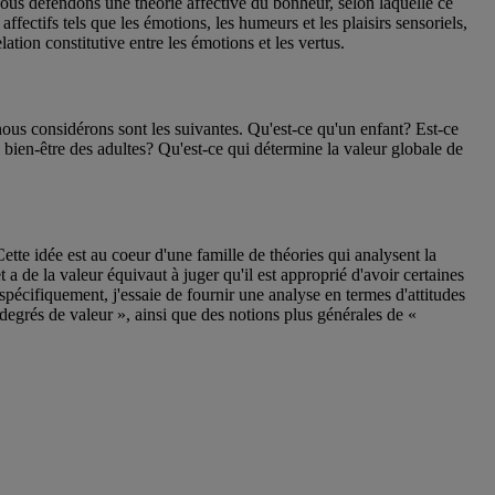
us défendons une théorie affective du bonheur, selon laquelle ce
fectifs tels que les émotions, les humeurs et les plaisirs sensoriels,
lation constitutive entre les émotions et les vertus.
nous considérons sont les suivantes. Qu'est-ce qu'un enfant? Est-ce
du bien-être des adultes? Qu'est-ce qui détermine la valeur globale de
Cette idée est au coeur d'une famille de théories qui analysent la
t a de la valeur équivaut à juger qu'il est approprié d'avoir certaines
spécifiquement, j'essaie de fournir une analyse en termes d'attitudes
 degrés de valeur », ainsi que des notions plus générales de «