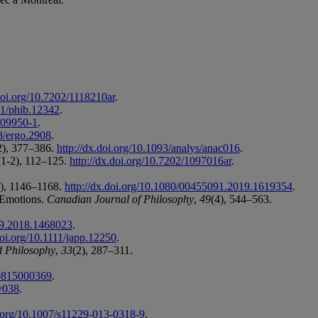
.doi.org/10.7202/1118210ar
.
111/phib.12342
.
-09950-1
.
98/ergo.2908
.
2), 377–386.
http://dx.doi.org/10.1093/analys/anac016
.
(1-2), 112–125.
http://dx.doi.org/10.7202/1097016ar
.
8), 1146–1168.
http://dx.doi.org/10.1080/00455091.2019.1619354
.
f Emotions.
Canadian Journal of Philosophy
,
49
(4), 544–563.
89.2018.1468023
.
doi.org/10.1111/japp.12250
.
 Philosophy
,
33
(2), 287–311.
20815000369
.
nv038
.
i.org/10.1007/s11229-013-0318-9
.