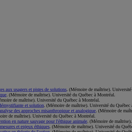
s aux usagers et pistes de solutions
. (Mémoire de maîtrise). Universit
ique
. (Mémoire de maîtrise). Université du Québec à Montréal.
émoire de maîtrise). Université du Québec à Montréal.
émystifiante et solution
. (Mémoire de maîtrise). Université du Québec 
 analyse des approches misanthropique et analogique
. (Mémoire de maîtr
oire de maîtrise). Université du Québec à Montréal.
vention en nature sauvage pour l'éthique animale
. (Mémoire de maîtrise)
, mesures et enjeux éthiques
. (Mémoire de maîtrise). Université du Québ
ative en théorie de l'action
. (Mémoire de maîtrise). Université du Québ