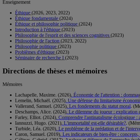
Enseignement
Éthique
(2026, 2023, 2022)
Éthique fondamentale
(2024)
Éthique et philosophie politique
(2024)
Introduction à l'éthique
(2023)
Philosophie de l'esprit et des sciences cognitives
(2023)
Philosophie de l'action
(2023, 2022)
Philosophie politique
(2023)
Problèmes d'éthique
(2023)
Séminaire de recherche I
(2023)
Directions de thèses et mémoires
Mémoires
Lachapelle, Maxime. (2026)
. Économie de l'attention : dommage
Lemelin, Michaël. (2025)
. Une défense du limitarisme économ
Vallerand, Samuel. (2025)
. Les fondements du statut moral
. (M
Deschamps, Alice. (2024)
. Le dilemme du joueur : explication d
Farley, Elliot. (2024)
. Comprendre l'antinatalisme écologique :
Iannuzzi, Hugo. (2021)
. L'immortalité est-elle désirable?
. (Mém
Turbide, Léa. (2020)
. Le problème de la prédation et de l'inter
Caron, Samuel. (2019)
. Les indicateurs de bien-être : concepts
Gélinas, Gabriel. (2017)
. Analyse et défense de l'approche évalu