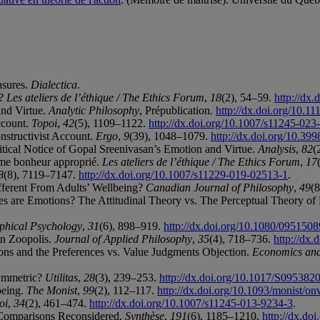
asures.
Dialectica
.
e?
Les ateliers de l’éthique / The Ethics Forum
,
18
(2), 54–59.
http://dx
and Virtue.
Analytic Philosophy
, Prépublication.
http://dx.doi.org/10.1
ccount.
Topoi
,
42
(5), 1109–1122.
http://dx.doi.org/10.1007/s11245-023
nstructivist Account.
Ergo
,
9
(39), 1048–1079.
http://dx.doi.org/10.39
ritical Notice of Gopal Sreenivasan’s Emotion and Virtue.
Analysis
,
82
(
mme bonheur approprié.
Les ateliers de l’éthique / The Ethics Forum
,
17
8
(8), 7119–7147.
http://dx.doi.org/10.1007/s11229-019-02513-1
.
ifferent From Adults’ Wellbeing?
Canadian Journal of Philosophy
,
49
(
tes are Emotions? The Attitudinal Theory vs. The Perceptual Theory o
phical Psychology
,
31
(6), 898–919.
http://dx.doi.org/10.1080/095150
in Zoopolis.
Journal of Applied Philosophy
,
35
(4), 718–736.
http://dx.
ions and the Preferences vs. Value Judgments Objection.
Economics and
Symmetric?
Utilitas
,
28
(3), 239–253.
http://dx.doi.org/10.1017/S09538
being.
The Monist
,
99
(2), 112–117.
http://dx.doi.org/10.1093/monist/o
oi
,
34
(2), 461–474.
http://dx.doi.org/10.1007/s11245-013-9234-3
.
y Comparisons Reconsidered.
Synthèse
,
191
(6), 1185–1210.
http://dx.do