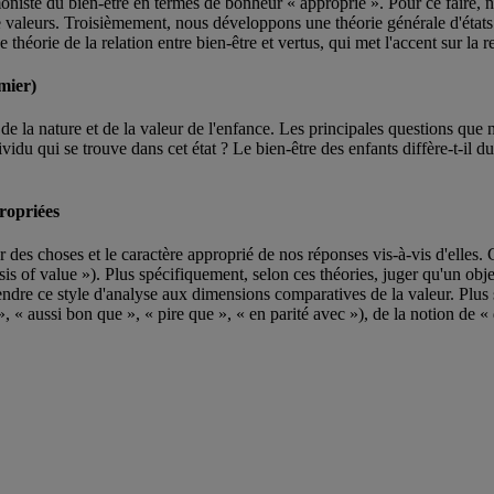
te du bien-être en termes de bonheur « approprié ». Pour ce faire, no
 valeurs. Troisièmement, nous développons une théorie générale d'états af
théorie de la relation entre bien-être et vertus, qui met l'accent sur la re
mier)
de la nature et de la valeur de l'enfance. Les principales questions que 
ividu qui se trouve dans cet état ? Le bien-être des enfants diffère-t-il 
ropriées
ur des choses et le caractère approprié de nos réponses vis-à-vis d'elles. 
ysis of value »). Plus spécifiquement, selon ces théories, juger qu'un obje
étendre ce style d'analyse aux dimensions comparatives de la valeur. Plus 
», « aussi bon que », « pire que », « en parité avec »), de la notion de «