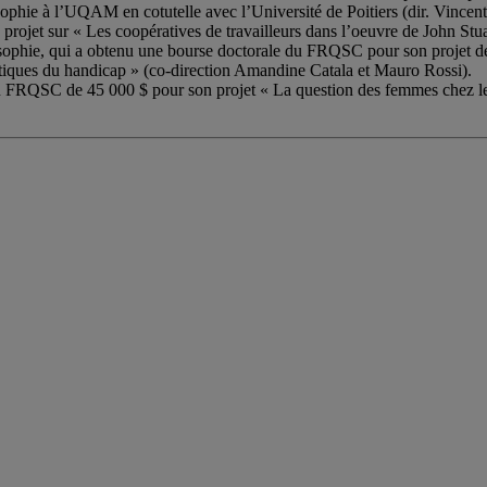
sophie à l’UQAM en cotutelle avec l’Université de Poitiers (dir. Vincen
jet sur « Les coopératives de travailleurs dans l’oeuvre de John Stuart 
osophie, qui a obtenu une bourse doctorale du FRQSC pour son projet de 
critiques du handicap » (co-direction Amandine Catala et Mauro Rossi).
u FRQSC de 45 000 $ pour son projet « La question des femmes chez les