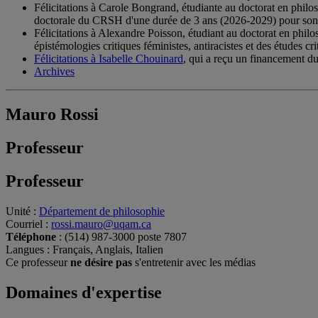
Félicitations à Carole Bongrand, étudiante au doctorat en philo
doctorale du CRSH d'une durée de 3 ans (2026-2029) pour son pro
Félicitations à Alexandre Poisson, étudiant au doctorat en phil
épistémologies critiques féministes, antiracistes et des études 
Félicitations à Isabelle Chouinard
, qui a reçu un financement d
Archives
Mauro Rossi
Professeur
Professeur
Unité
:
Département de philosophie
Courriel
:
rossi.mauro@uqam.ca
Téléphone
: (514) 987-3000 poste 7807
Langues
: Français, Anglais, Italien
Ce professeur
ne désire pas
s'entretenir avec les médias
Domaines d'expertise