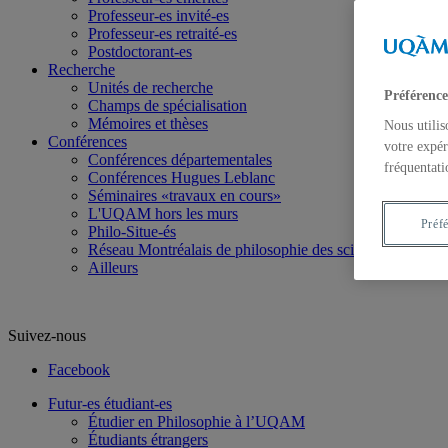
Professeur-es invité-es
Professeur-es retraité-es
Postdoctorant-es
Recherche
Unités de recherche
Préférence
Champs de spécialisation
Mémoires et thèses
Nous utilis
Conférences
votre expér
Conférences départementales
fréquentati
Conférences Hugues Leblanc
Séminaires «travaux en cours»
L'UQAM hors les murs
Préf
Philo-Situe-és
Réseau Montréalais de philosophie des sciences
Ailleurs
Suivez-nous
Facebook
Futur-es étudiant-es
Étudier en Philosophie à l’UQAM
Étudiants étrangers