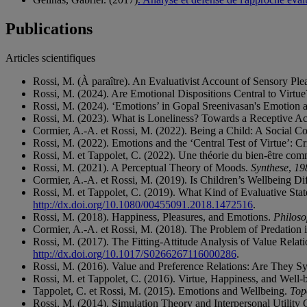
Publications
Articles scientifiques
Rossi, M. (À paraître). An Evaluativist Account of Sensory Ple
Rossi, M. (2024). Are Emotional Dispositions Central to Virtu
Rossi, M. (2024). ‘Emotions’ in Gopal Sreenivasan's Emotion 
Rossi, M. (2023). What is Loneliness? Towards a Receptive A
Cormier, A.-A. et Rossi, M. (2022). Being a Child: A Social Co
Rossi, M. (2022). Emotions and the ‘Central Test of Virtue’: C
Rossi, M. et Tappolet, C. (2022). Une théorie du bien-être co
Rossi, M. (2021). A Perceptual Theory of Moods.
Synthese
,
19
Cormier, A.-A. et Rossi, M. (2019). Is Children’s Wellbeing D
Rossi, M. et Tappolet, C. (2019). What Kind of Evaluative Sta
http://dx.doi.org/10.1080/00455091.2018.1472516
.
Rossi, M. (2018). Happiness, Pleasures, and Emotions.
Philoso
Cormier, A.-A. et Rossi, M. (2018). The Problem of Predation 
Rossi, M. (2017). The Fitting-Attitude Analysis of Value Relat
http://dx.doi.org/10.1017/S0266267116000286
.
Rossi, M. (2016). Value and Preference Relations: Are They 
Rossi, M. et Tappolet, C. (2016). Virtue, Happiness, and Well-
Tappolet, C. et Rossi, M. (2015). Emotions and Wellbeing.
Top
Rossi, M. (2014). Simulation Theory and Interpersonal Utilit