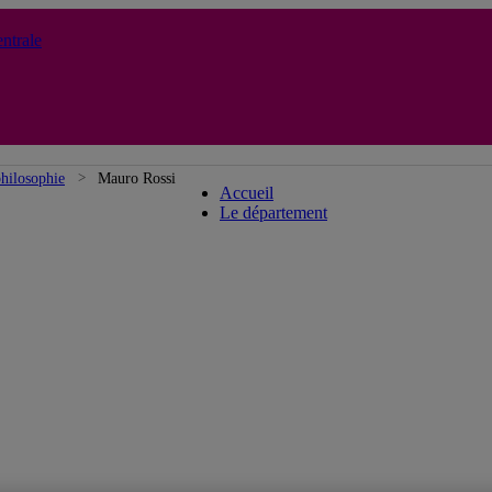
ntrale
Département de philosophie
hilosophie
Mauro Rossi
Accueil
Le département